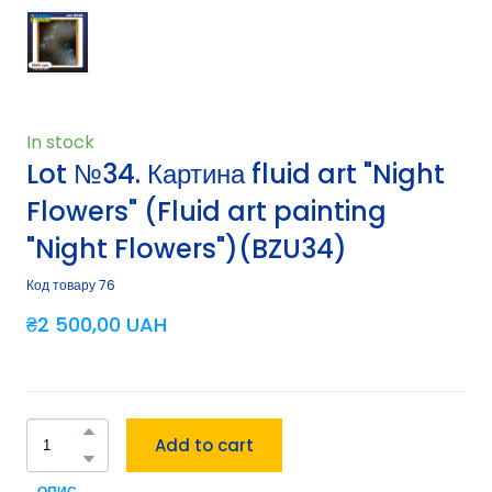
In stock
Lot №34. Картина fluid art "Night
Flowers" (Fluid art painting
"Night Flowers")
(BZU34)
Код товару 76
₴2 500,00 UAH
Add to cart
ОПИС